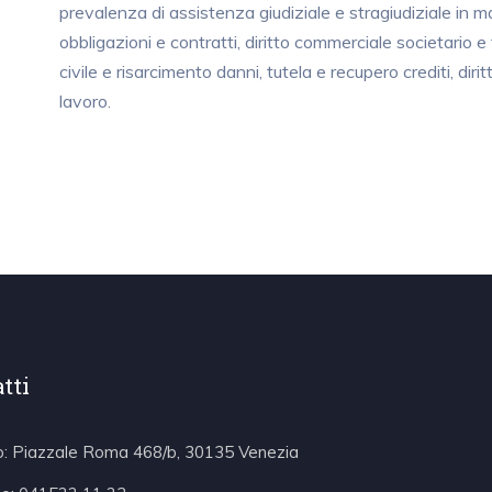
prevalenza di assistenza giudiziale e stragiudiziale in ma
obbligazioni e contratti, diritto commerciale societario e 
civile e risarcimento danni, tutela e recupero crediti, diritt
lavoro.
tti
zo: Piazzale Roma 468/b, 30135 Venezia