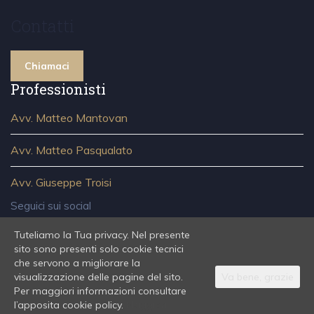
Contatti
Chiamaci
Professionisti
Avv. Matteo Mantovan
Avv. Matteo Pasqualato
Avv. Giuseppe Troisi
Seguici sui social
Tuteliamo la Tua privacy. Nel presente
sito sono presenti solo cookie tecnici
che servono a migliorare la
visualizzazione delle pagine del sito.
Va bene, grazie
Studio Legale MPT - Piazzale Roma 468/b, 30135 Venezia -
Per maggiori informazioni consultare
PIVA: 04104710274
l’apposita cookie policy.
Maggiori